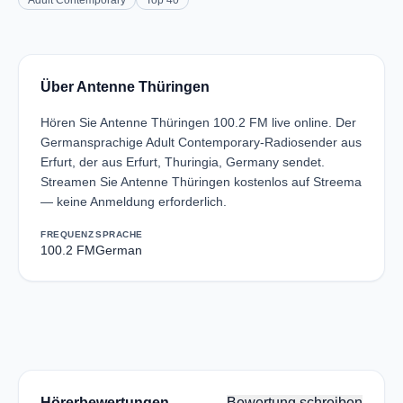
Adult Contemporary
Top 40
Über Antenne Thüringen
Hören Sie Antenne Thüringen 100.2 FM live online. Der
Germansprachige Adult Contemporary-Radiosender aus
Erfurt, der aus Erfurt, Thuringia, Germany sendet.
Streamen Sie Antenne Thüringen kostenlos auf Streema
— keine Anmeldung erforderlich.
FREQUENZ
SPRACHE
100.2 FM
German
Hörerbewertungen
Bewertung schreiben