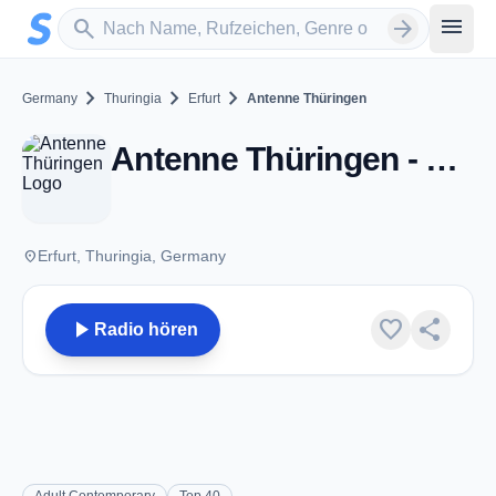
Zum Hauptinhalt springen
Sender suchen
menu
search
arrow_forward
chevron_right
chevron_right
chevron_right
Germany
Thuringia
Erfurt
Antenne Thüringen
Antenne Thüringen - FM 100.2 - Erfurt
place
Erfurt, Thuringia, Germany
play_arrow
favorite
share
Radio hören