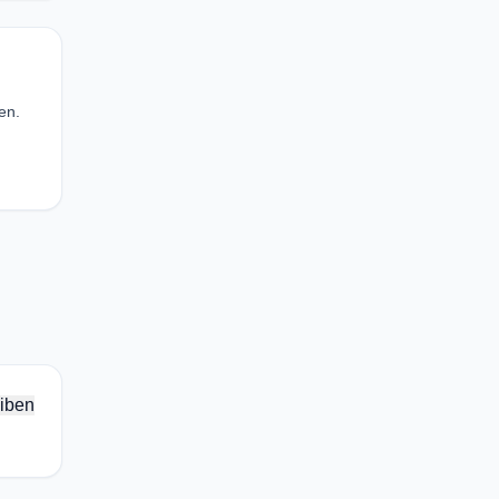
en.
iben