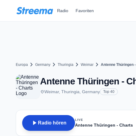
Zum Hauptinhalt springen
Radio
Favoriten
chevron_right
chevron_right
chevron_right
chevron_right
Europa
Germany
Thuringia
Weimar
Antenne Thüringen -
Antenne Thüringen - C
place
Weimar, Thuringia, Germany
Top 40
LIVE
play_arrow
Radio hören
Antenne Thüringen - Charts