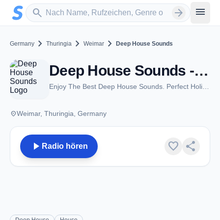
Zum Hauptinhalt springen
Sender suchen
menu
search
arrow_forward
chevron_right
chevron_right
chevron_right
Germany
Thuringia
Weimar
Deep House Sounds
Deep House Sounds - Weimar
Enjoy The Best Deep House Sounds. Perfect Holiday Feeling Radio for Relaxation, Chillout and Party.
place
Weimar, Thuringia, Germany
play_arrow
favorite
share
Radio hören