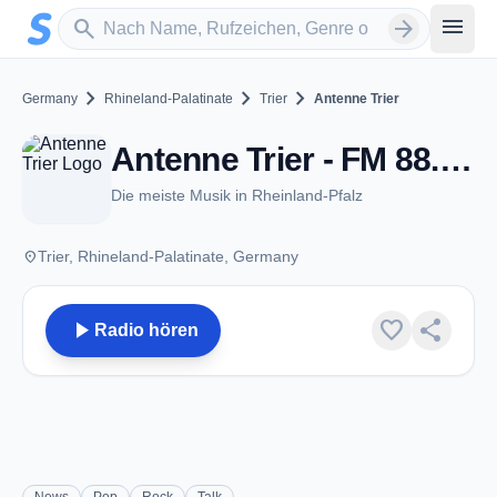
Zum Hauptinhalt springen
Sender suchen
menu
search
arrow_forward
chevron_right
chevron_right
chevron_right
Germany
Rhineland-Palatinate
Trier
Antenne Trier
Antenne Trier - FM 88.4 - Trier
Die meiste Musik in Rheinland-Pfalz
place
Trier, Rhineland-Palatinate, Germany
play_arrow
favorite
share
Radio hören