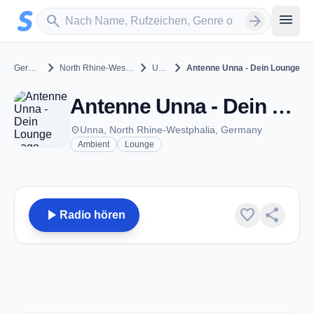
Zum Hauptinhalt springen
Sender suchen
menu
search
arrow_forward
chevron_right
chevron_right
chevron_right
Germany
North Rhine-Westphalia
Unna
Antenne Unna - Dein Lounge
Antenne Unna - Dein Lounge - Unna
place
Unna, North Rhine-Westphalia, Germany
Ambient
Lounge
play_arrow
favorite
share
Radio hören