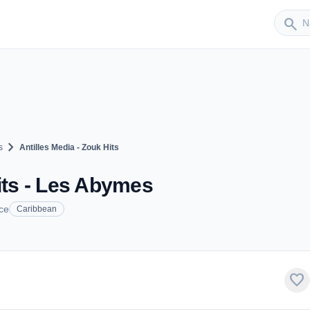
Sender
search
chevron_right
s
Antilles Media - Zouk Hits
Hits - Les Abymes
ce
Caribbean
favorite