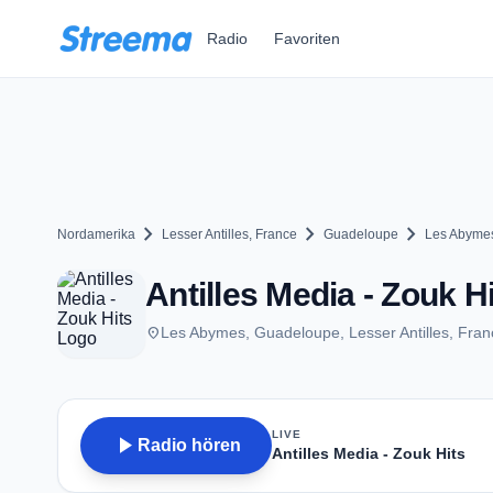
Zum Hauptinhalt springen
Radio
Favoriten
chevron_right
chevron_right
chevron_right
Nordamerika
Lesser Antilles, France
Guadeloupe
Les Abyme
Antilles Media - Zouk 
place
Les Abymes, Guadeloupe, Lesser Antilles, Fran
LIVE
play_arrow
Radio hören
Antilles Media - Zouk Hits