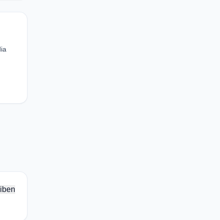
dia
iben