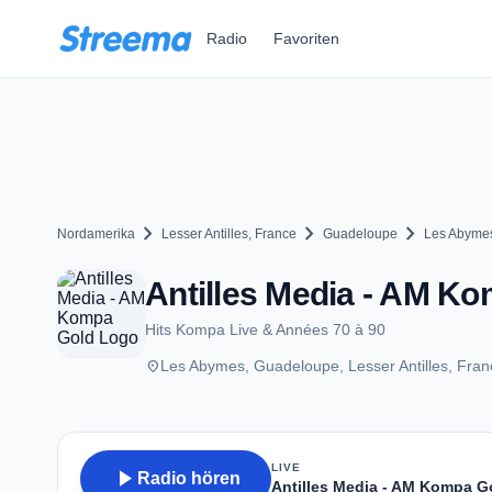
Zum Hauptinhalt springen
Radio
Favoriten
chevron_right
chevron_right
chevron_right
Nordamerika
Lesser Antilles, France
Guadeloupe
Les Abyme
Antilles Media - AM K
Hits Kompa Live & Années 70 à 90
place
Les Abymes, Guadeloupe, Lesser Antilles, Fran
LIVE
play_arrow
Radio hören
Antilles Media - AM Kompa G