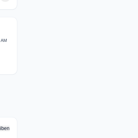
- AM
iben