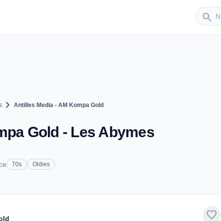
Sender
search
chevron_right
s
Antilles Media - AM Kompa Gold
ompa Gold - Les Abymes
ce
70s
Oldies
favorite
old