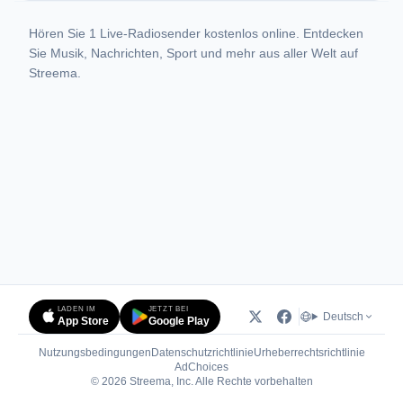
Hören Sie 1 Live-Radiosender kostenlos online. Entdecken
Sie Musik, Nachrichten, Sport und mehr aus aller Welt auf
Streema.
LADEN IM
JETZT BEI
Deutsch
App Store
Google Play
Nutzungsbedingungen
Datenschutzrichtlinie
Urheberrechtsrichtlinie
(öffnet in neuem Tab)
AdChoices
© 2026 Streema, Inc. Alle Rechte vorbehalten