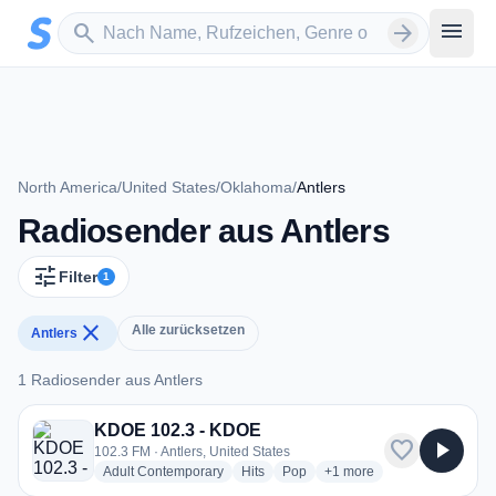
Zum Hauptinhalt springen
Sender suchen
menu
search
arrow_forward
North America
/
United States
/
Oklahoma
/
Antlers
Radiosender aus Antlers
tune
Filter
1
close
Alle zurücksetzen
Antlers
1 Radiosender aus Antlers
1 Radiosender aus Antlers
KDOE 102.3 - KDOE
favorite
play_arrow
102.3 FM · Antlers, United States
radio stations
radio stations
radio stations
more genres for KDOE 10
Adult Contemporary
Hits
Pop
+1
more