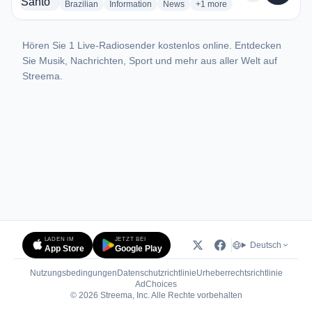
radio stations
radio stations
radio stations
more genres for Radio Sant
Brazilian
Information
News
+1
more
Hören Sie 1 Live-Radiosender kostenlos online. Entdecken
Sie Musik, Nachrichten, Sport und mehr aus aller Welt auf
Streema.
LADEN IM
JETZT BEI
Deutsch
App Store
Google Play
Nutzungsbedingungen
Datenschutzrichtlinie
Urheberrechtsrichtlinie
(öffnet in neuem Tab)
AdChoices
© 2026 Streema, Inc. Alle Rechte vorbehalten