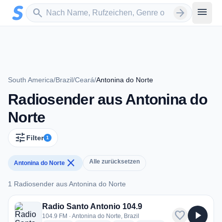
Zum Hauptinhalt springen
Sender suchen
menu
search
arrow_forward
South America
/
Brazil
/
Ceará
/
Antonina do Norte
Radiosender aus Antonina do
Norte
tune
Filter
1
close
Alle zurücksetzen
Antonina do Norte
1 Radiosender aus Antonina do Norte
1 Radiosender aus Antonina do Norte
Radio Santo Antonio 104.9
favorite
play_arrow
104.9 FM · Antonina do Norte, Brazil