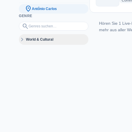
Commu
location_on
Antônio Carlos
GENRE
Hören Sie 1 Live-
Genres suchen…
search
mehr aus aller We
expand_more
World & Cultural