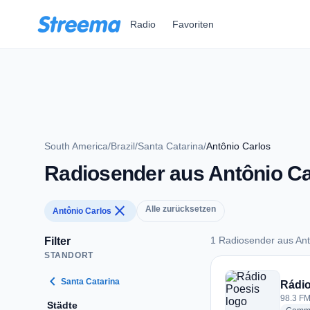
Zum Hauptinhalt springen
Radio
Favoriten
South America
/
Brazil
/
Santa Catarina
/
Antônio Carlos
Radiosender aus Antônio Ca
close
Alle zurücksetzen
Antônio Carlos
1 Radiosender aus Ant
Filter
STANDORT
1 Radiosender aus A
chevron_left
Santa Catarina
Rádio
98.3 FM 
Städte