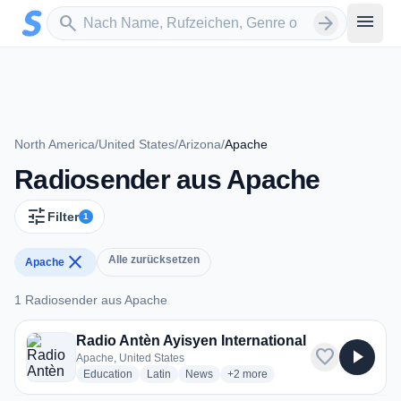
Zum Hauptinhalt springen
Sender suchen
menu
search
arrow_forward
North America
/
United States
/
Arizona
/
Apache
Radiosender aus Apache
tune
Filter
1
close
Alle zurücksetzen
Apache
1 Radiosender aus Apache
1 Radiosender aus Apache
Radio Antèn Ayisyen International
favorite
play_arrow
Apache, United States
radio stations
radio stations
radio stations
more genres for Radio Antèn Ayis
Education
Latin
News
+2
more