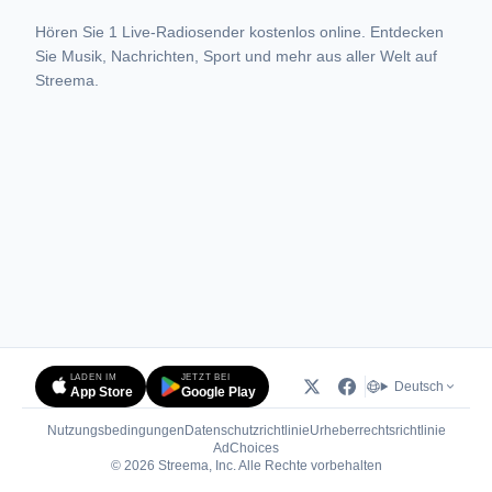
Hören Sie 1 Live-Radiosender kostenlos online. Entdecken
Sie Musik, Nachrichten, Sport und mehr aus aller Welt auf
Streema.
LADEN IM
JETZT BEI
Deutsch
App Store
Google Play
Nutzungsbedingungen
Datenschutzrichtlinie
Urheberrechtsrichtlinie
(öffnet in neuem Tab)
AdChoices
© 2026 Streema, Inc. Alle Rechte vorbehalten