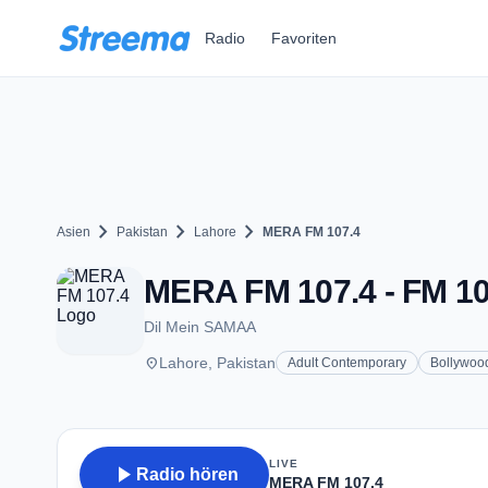
Zum Hauptinhalt springen
Radio
Favoriten
chevron_right
chevron_right
chevron_right
Asien
Pakistan
Lahore
MERA FM 107.4
MERA FM 107.4 - FM 10
Dil Mein SAMAA
place
Lahore, Pakistan
Adult Contemporary
Bollywoo
LIVE
play_arrow
Radio hören
MERA FM 107.4