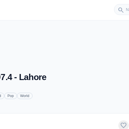
Sender
search
7.4 - Lahore
d
Pop
World
favorite