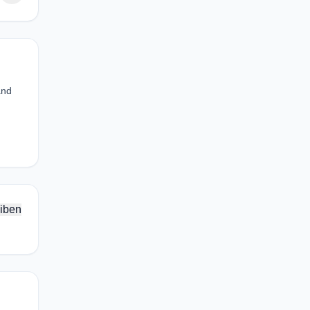
and
iben