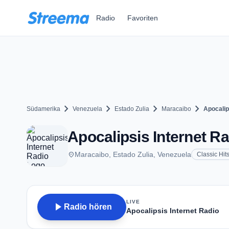
Zum Hauptinhalt springen
Radio
Favoriten
chevron_right
chevron_right
chevron_right
chevron_right
Südamerika
Venezuela
Estado Zulia
Maracaibo
Apocalip
Apocalipsis Internet R
place
Maracaibo, Estado Zulia, Venezuela
Classic Hit
LIVE
play_arrow
Radio hören
Apocalipsis Internet Radio