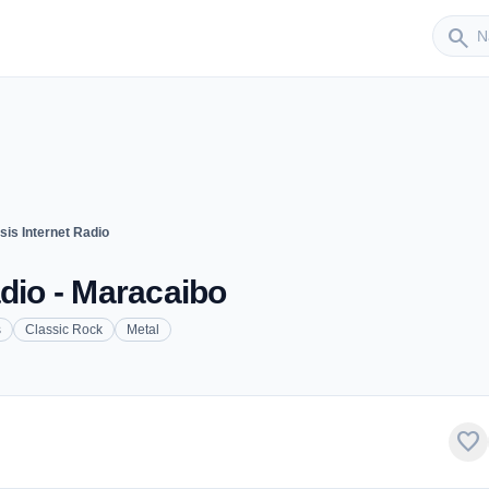
Sender
search
sis Internet Radio
adio - Maracaibo
s
Classic Rock
Metal
favorite