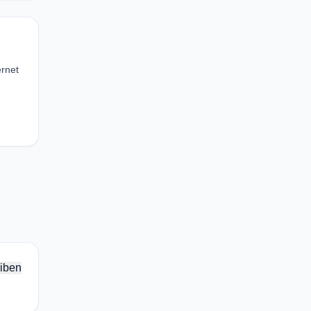
ernet
iben