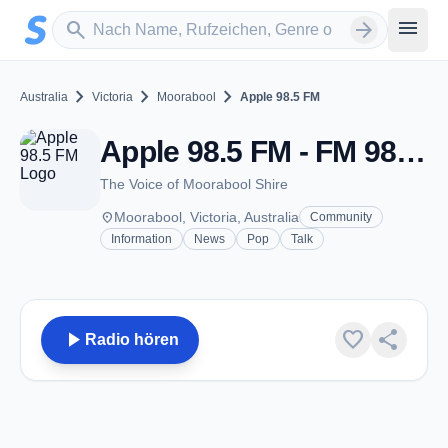
Zum Hauptinhalt springen
Sender suchen
menu
search
arrow_forward
chevron_right
chevron_right
chevron_right
Australia
Victoria
Moorabool
Apple 98.5 FM
Apple 98.5 FM - FM 98.5 - Moorabool, Vic
The Voice of Moorabool Shire
place
Moorabool, Victoria, Australia
Community
Information
News
Pop
Talk
play_arrow
favorite
share
Radio hören