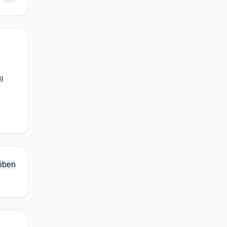
ng
iben