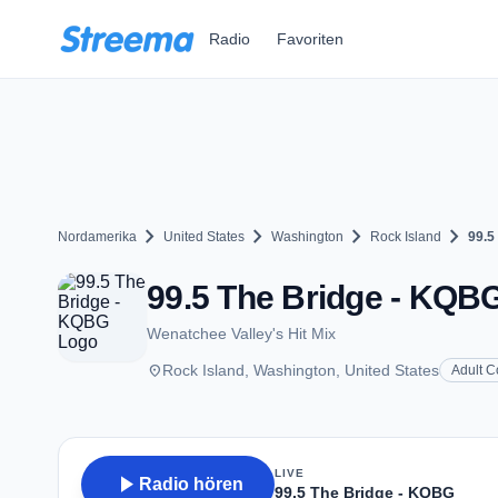
Zum Hauptinhalt springen
Radio
Favoriten
chevron_right
chevron_right
chevron_right
chevron_right
Nordamerika
United States
Washington
Rock Island
99.5
99.5 The Bridge - KQBG
Wenatchee Valley's Hit Mix
place
Rock Island, Washington, United States
Adult 
LIVE
play_arrow
Radio hören
99.5 The Bridge - KQBG