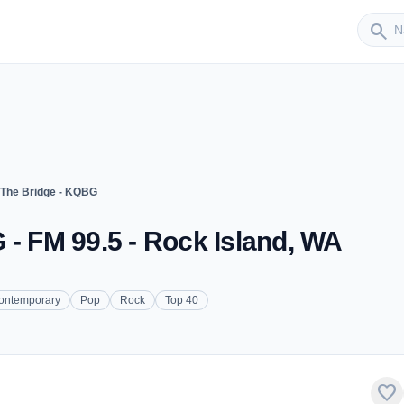
Sender
search
 The Bridge - KQBG
 - FM 99.5 - Rock Island, WA
Contemporary
Pop
Rock
Top 40
favorite