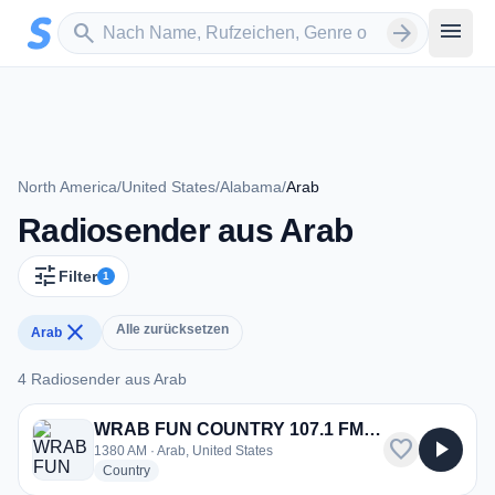
Zum Hauptinhalt springen
Sender suchen
menu
search
arrow_forward
North America
/
United States
/
Alabama
/
Arab
Radiosender aus Arab
tune
Filter
1
close
Alle zurücksetzen
Arab
4 Radiosender aus Arab
4 Radiosender aus Arab
WRAB FUN COUNTRY 107.1 FM - WRAB
favorite
play_arrow
1380 AM · Arab, United States
radio stations
Country