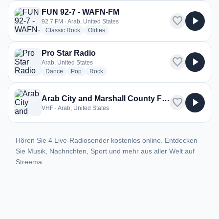
FUN 92-7 - WAFN-FM
favorite
play_arrow
92.7 FM · Arab, United States
radio stations
radio stations
Classic Rock
Oldies
Pro Star Radio
favorite
play_arrow
Arab, United States
radio stations
radio stations
radio stations
Dance
Pop
Rock
Arab City and Marshall County Fire Rescue
favorite
play_arrow
VHF · Arab, United States
Hören Sie 4 Live-Radiosender kostenlos online. Entdecken
Sie Musik, Nachrichten, Sport und mehr aus aller Welt auf
Streema.