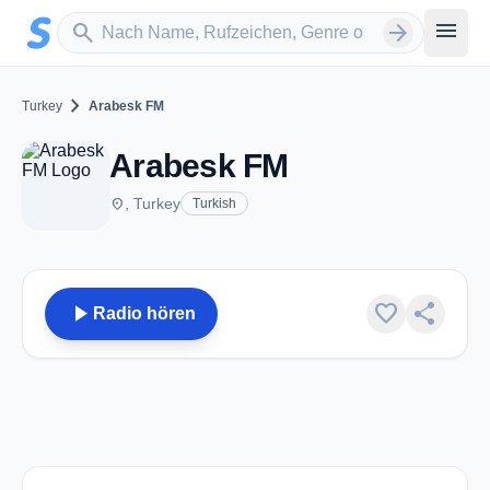
Zum Hauptinhalt springen
Sender suchen
menu
search
arrow_forward
chevron_right
Turkey
Arabesk FM
Arabesk FM
place
, Turkey
Turkish
play_arrow
favorite
share
Radio hören