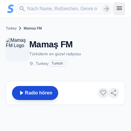
Zum Hauptinhalt springen
Sender suchen
menu
search
arrow_forward
chevron_right
Turkey
Mamaş FM
Mamaş FM
Türkülerin en güzel radyosu
place
, Turkey
Turkish
play_arrow
favorite
share
Radio hören