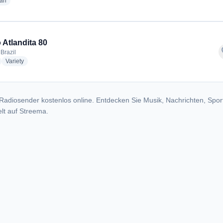
radio stations
ian
 Atlandita 80
f
Brazil
adio stations
radio stations
Variety
Radiosender kostenlos online. Entdecken Sie Musik, Nachrichten, Spor
lt auf Streema.