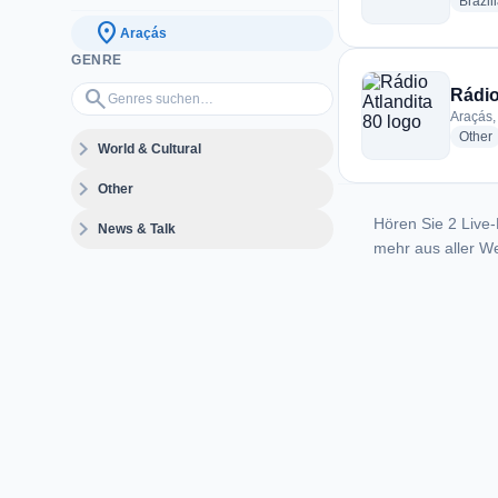
Brazil
location_on
Araçás
GENRE
Genres suchen…
search
Rádio
Araçás, 
r
Other
expand_more
World & Cultural
expand_more
Other
Hören Sie 2 Live-
expand_more
News & Talk
mehr aus aller We