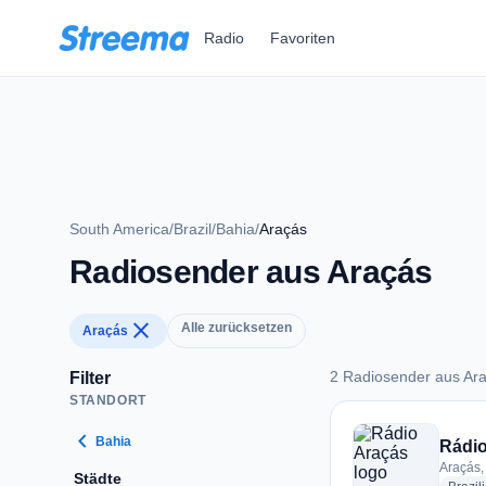
Zum Hauptinhalt springen
Radio
Favoriten
South America
/
Brazil
/
Bahia
/
Araçás
Radiosender aus Araçás
close
Alle zurücksetzen
Araçás
2 Radiosender aus Ar
Filter
STANDORT
2 Radiosender aus 
chevron_left
Bahia
Rádio
Araçás, 
Städte