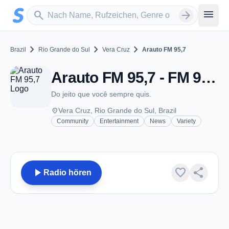
Zum Hauptinhalt springen
Sender suchen
menu
search
arrow_forward
chevron_right
chevron_right
chevron_right
Brazil
Rio Grande do Sul
Vera Cruz
Arauto FM 95,7
Arauto FM 95,7 - FM 95.7 - Vera Cruz
Do jeito que você sempre quis.
place
Vera Cruz, Rio Grande do Sul, Brazil
Community
Entertainment
News
Variety
play_arrow
favorite
share
Radio hören