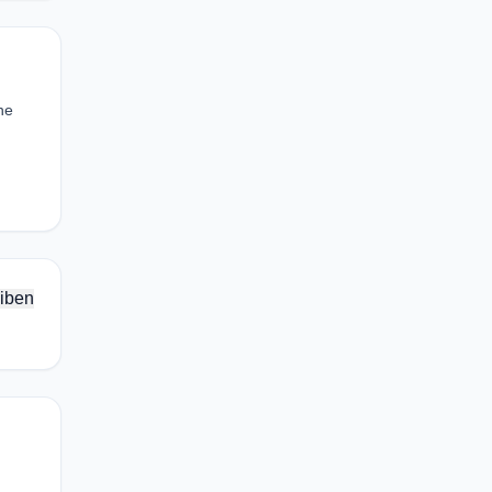
ne
iben