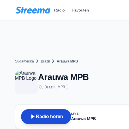
Zum Hauptinhalt springen
Radio
Favoriten
chevron_right
chevron_right
Südamerika
Brazil
Arauwa MPB
Arauwa MPB
place
, Brazil
MPB
LIVE
play_arrow
Radio hören
Arauwa MPB