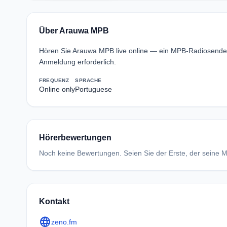
Über Arauwa MPB
Hören Sie Arauwa MPB live online — ein MPB-Radiosender
Anmeldung erforderlich.
FREQUENZ
SPRACHE
Online only
Portuguese
Hörerbewertungen
Noch keine Bewertungen. Seien Sie der Erste, der seine Me
Kontakt
language
zeno.fm