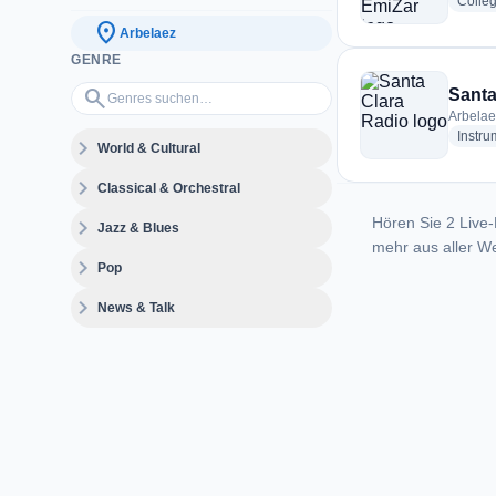
Colle
location_on
Arbelaez
GENRE
Genres suchen…
search
Santa
Arbelae
Instru
expand_more
World & Cultural
expand_more
Classical & Orchestral
Hören Sie 2 Live-
expand_more
Jazz & Blues
mehr aus aller We
expand_more
Pop
expand_more
News & Talk