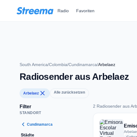
Zum Hauptinhalt springen
Radio
Favoriten
South America
/
Colombia
/
Cundinamarca
/
Arbelaez
Radiosender aus Arbelaez
close
Alle zurücksetzen
Arbelaez
2 Radiosender aus Ar
Filter
STANDORT
2 Radiosender aus 
chevron_left
Cundinamarca
Emiso
Arbelae
Städte