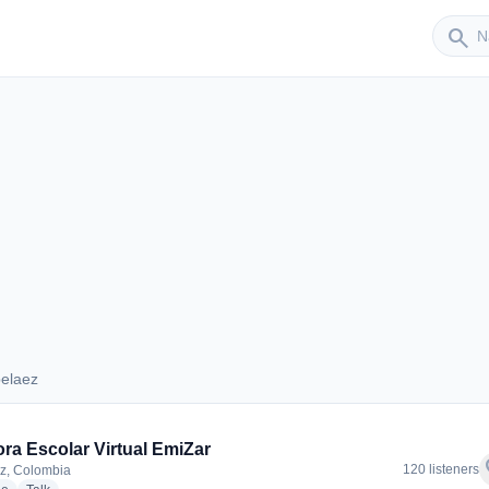
Sender
search
belaez
Arbelaez
ra Escolar Virtual EmiZar
f
120 listeners
z, Colombia