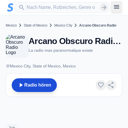
Zum Hauptinhalt springen
Sender suchen
menu
search
arrow_forward
chevron_right
chevron_right
chevron_right
Mexico
State of Mexico
Mexico City
Arcano Obscuro Radio
Arcano Obscuro Radio - Mexico City
La radio mas paranormalque existe
place
Mexico City, State of Mexico, Mexico
play_arrow
favorite
share
Radio hören