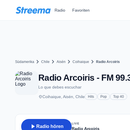
Zum Hauptinhalt springen
Radio
Favoriten
chevron_right
chevron_right
chevron_right
chevron_right
Südamerika
Chile
Aisén
Coihaique
Radio Arcoiris
Radio Arcoiris - FM 99.
Lo que debes escuchar
place
Coihaique, Aisén, Chile
Hits
Pop
Top 40
LIVE
play_arrow
Radio hören
Radio Arcoiris