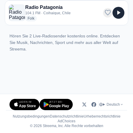
Radio Patagonia
favorite
play_arrow
104.1 FM · Coihaique, Chile
radio stations
Folk
Hören Sie 2 Live-Radiosender kostenlos online. Entdecken
Sie Musik, Nachrichten, Sport und mehr aus aller Welt auf
Streema.
LADEN IM
JETZT BEI
Deutsch
App Store
Google Play
Nutzungsbedingungen
Datenschutzrichtlinie
Urheberrechtsrichtlinie
(öffnet in neuem Tab)
AdChoices
© 2026 Streema, Inc. Alle Rechte vorbehalten