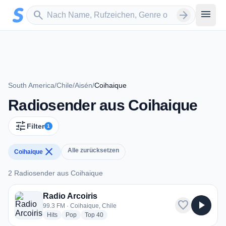
Zum Hauptinhalt springen
Sender suchen
menu
search
arrow_forward
South America
/
Chile
/
Aisén
/
Coihaique
Radiosender aus Coihaique
tune
Filter
1
close
Alle zurücksetzen
Coihaique
2 Radiosender aus Coihaique
2 Radiosender aus Coihaique
Radio Arcoiris
favorite
play_arrow
99.3 FM · Coihaique, Chile
radio stations
radio stations
radio stations
Hits
Pop
Top 40