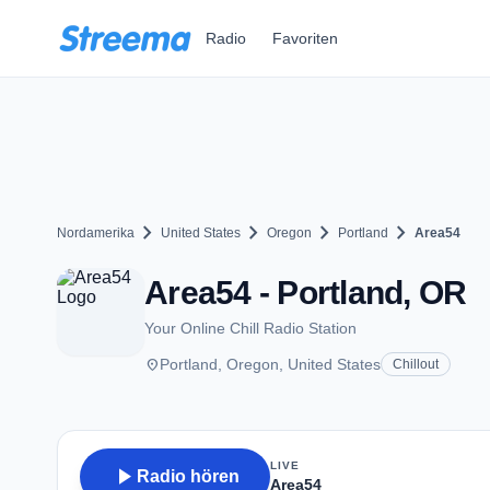
Zum Hauptinhalt springen
Radio
Favoriten
chevron_right
chevron_right
chevron_right
chevron_right
Nordamerika
United States
Oregon
Portland
Area54
Area54 - Portland, OR
Your Online Chill Radio Station
place
Portland, Oregon, United States
Chillout
LIVE
play_arrow
Radio hören
Area54