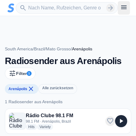
Zum Hauptinhalt springen
Sender suchen
menu
search
arrow_forward
South America
/
Brazil
/
Mato Grosso
/
Arenápolis
Radiosender aus Arenápolis
tune
Filter
1
close
Alle zurücksetzen
Arenápolis
1 Radiosender aus Arenápolis
1 Radiosender aus Arenápolis
Rádio Clube 98.1 FM
favorite
play_arrow
98.1 FM · Arenápolis, Brazil
radio stations
radio stations
Hits
Variety