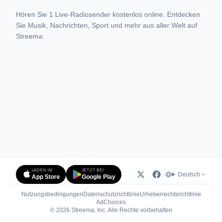
Hören Sie 1 Live-Radiosender kostenlos online. Entdecken
Sie Musik, Nachrichten, Sport und mehr aus aller Welt auf
Streema.
LADEN IM
JETZT BEI
Deutsch
App Store
Google Play
Nutzungsbedingungen
Datenschutzrichtlinie
Urheberrechtsrichtlinie
(öffnet in neuem Tab)
AdChoices
© 2026 Streema, Inc. Alle Rechte vorbehalten