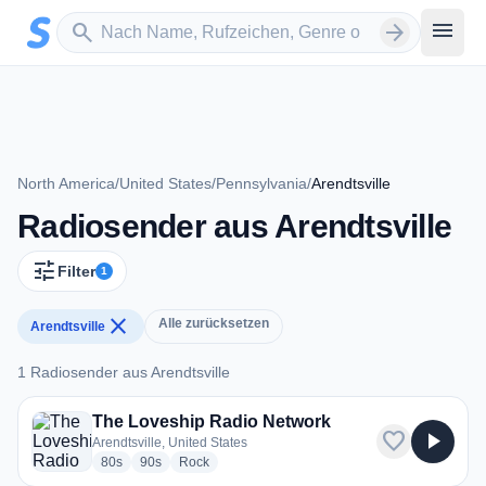
Zum Hauptinhalt springen
Sender suchen
menu
search
arrow_forward
North America
/
United States
/
Pennsylvania
/
Arendtsville
Radiosender aus Arendtsville
tune
Filter
1
close
Alle zurücksetzen
Arendtsville
1 Radiosender aus Arendtsville
1 Radiosender aus Arendtsville
The Loveship Radio Network
favorite
play_arrow
Arendtsville, United States
radio stations
radio stations
radio stations
80s
90s
Rock