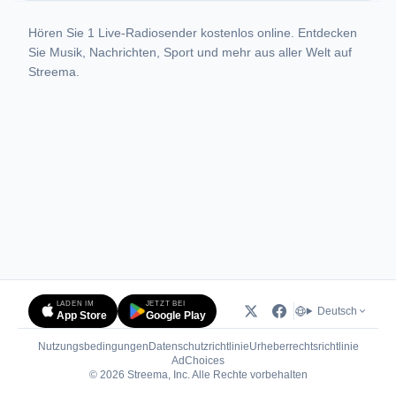
Hören Sie 1 Live-Radiosender kostenlos online. Entdecken
Sie Musik, Nachrichten, Sport und mehr aus aller Welt auf
Streema.
LADEN IM
JETZT BEI
Deutsch
App Store
Google Play
Nutzungsbedingungen
Datenschutzrichtlinie
Urheberrechtsrichtlinie
(öffnet in neuem Tab)
AdChoices
© 2026 Streema, Inc. Alle Rechte vorbehalten