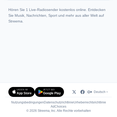
Hören Sie 1 Live-Radiosender kostenlos online. Entdecken
Sie Musik, Nachrichten, Sport und mehr aus aller Welt auf
Streema.
LADEN IM
JETZT BEI
Deutsch
App Store
Google Play
Nutzungsbedingungen
Datenschutzrichtlinie
Urheberrechtsrichtlinie
(öffnet in neuem Tab)
AdChoices
© 2026 Streema, Inc. Alle Rechte vorbehalten