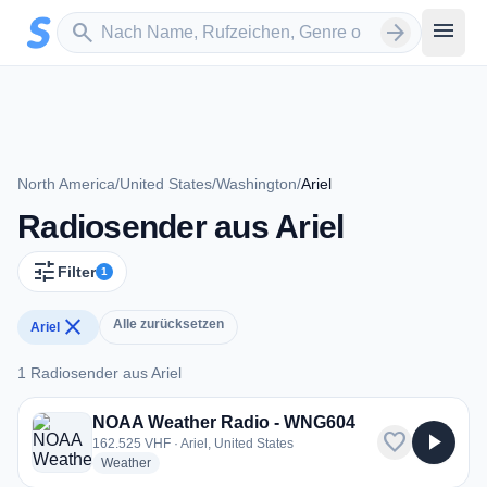
Zum Hauptinhalt springen
Sender suchen
menu
search
arrow_forward
North America
/
United States
/
Washington
/
Ariel
Radiosender aus Ariel
tune
Filter
1
close
Alle zurücksetzen
Ariel
1 Radiosender aus Ariel
1 Radiosender aus Ariel
NOAA Weather Radio - WNG604
favorite
play_arrow
162.525 VHF · Ariel, United States
radio stations
Weather