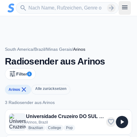
Zum Hauptinhalt springen
Sender suchen
menu
search
arrow_forward
South America
/
Brazil
/
Minas Gerais
/
Arinos
Radiosender aus Arinos
tune
Filter
1
close
Alle zurücksetzen
Arinos
3 Radiosender aus Arinos
3 Radiosender aus Arinos
Universidade Cruzeiro DO SUL Virtual Polo Arinos
favorite
play_arrow
Arinos, Brazil
radio stations
radio stations
radio stations
Brazilian
College
Pop