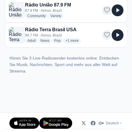
Rádio União 87.9 FM
favorite
play_arrow
87.9 FM · Arinos, Brazil
radio stations
radio stations
Community
Variety
Rádio Terra Brasil USA
favorite
play_arrow
96.7 FM · Arinos, Brazil
radio stations
radio stations
radio stations
more genres for Rádio Terra Brasil US
Adult
News
Pop
+1
more
Hören Sie 3 Live-Radiosender kostenlos online. Entdecken
Sie Musik, Nachrichten, Sport und mehr aus aller Welt auf
Streema.
LADEN IM
JETZT BEI
Deutsch
App Store
Google Play