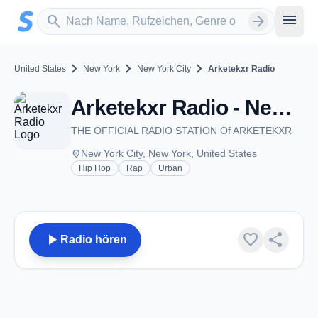
Zum Hauptinhalt springen
Sender suchen
menu
search
arrow_forward
chevron_right
chevron_right
chevron_right
United States
New York
New York City
Arketekxr Radio
Arketekxr Radio - New York City, NY
THE OFFICIAL RADIO STATION Of ARKETEKXR
place
New York City, New York, United States
Hip Hop
Rap
Urban
play_arrow
favorite
share
Radio hören