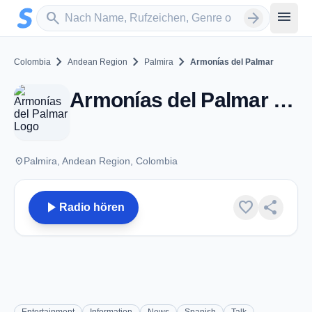
Zum Hauptinhalt springen
Sender suchen
menu
search
arrow_forward
chevron_right
chevron_right
chevron_right
Colombia
Andean Region
Palmira
Armonías del Palmar
Armonías del Palmar - AM 1380 - Palmira
place
Palmira, Andean Region, Colombia
play_arrow
favorite
share
Radio hören