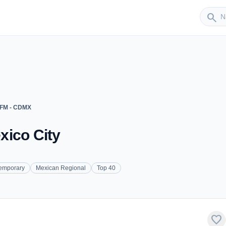
Sender
search
 FM - CDMX
xico City
temporary
Mexican Regional
Top 40
favorite