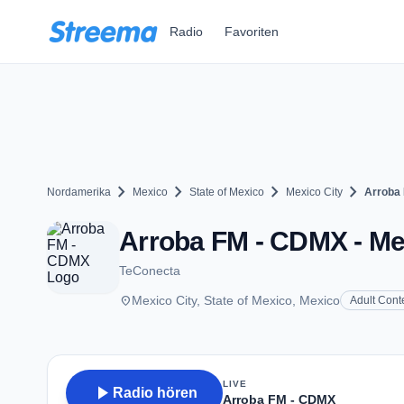
Zum Hauptinhalt springen
Radio
Favoriten
chevron_right
chevron_right
chevron_right
chevron_right
Nordamerika
Mexico
State of Mexico
Mexico City
Arroba
Arroba FM - CDMX - Me
TeConecta
place
Mexico City, State of Mexico, Mexico
Adult Con
LIVE
play_arrow
Radio hören
Arroba FM - CDMX