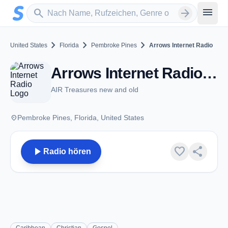
Zum Hauptinhalt springen
Sender suchen
menu
search
arrow_forward
chevron_right
chevron_right
chevron_right
United States
Florida
Pembroke Pines
Arrows Internet Radio
Arrows Internet Radio - Pembroke Pines, FL
AIR Treasures new and old
place
Pembroke Pines, Florida, United States
play_arrow
favorite
share
Radio hören