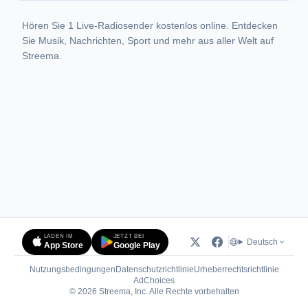
Hören Sie 1 Live-Radiosender kostenlos online. Entdecken
Sie Musik, Nachrichten, Sport und mehr aus aller Welt auf
Streema.
LADEN IM
JETZT BEI
Deutsch
App Store
Google Play
Nutzungsbedingungen
Datenschutzrichtlinie
Urheberrechtsrichtlinie
(öffnet in neuem Tab)
AdChoices
© 2026 Streema, Inc. Alle Rechte vorbehalten