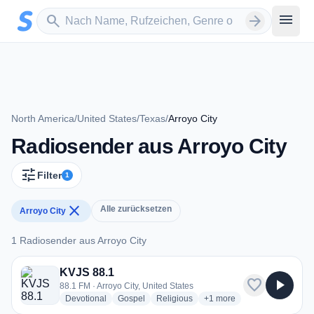
Zum Hauptinhalt springen
Sender suchen
menu
search
arrow_forward
North America
/
United States
/
Texas
/
Arroyo City
Radiosender aus Arroyo City
tune
Filter
1
close
Alle zurücksetzen
Arroyo City
1 Radiosender aus Arroyo City
1 Radiosender aus Arroyo City
KVJS 88.1
favorite
play_arrow
88.1 FM · Arroyo City, United States
radio stations
radio stations
radio stations
more genres for KVJS 88.
Devotional
Gospel
Religious
+1
more