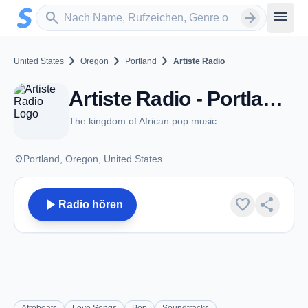
Zum Hauptinhalt springen
Sender suchen
menu
search
arrow_forward
chevron_right
chevron_right
chevron_right
United States
Oregon
Portland
Artiste Radio
Artiste Radio - Portland, OR
The kingdom of African pop music
place
Portland, Oregon, United States
play_arrow
favorite
share
Radio hören