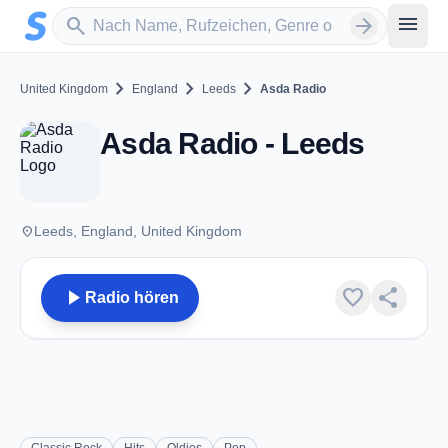
Zum Hauptinhalt springen
Sender suchen
menu
search
arrow_forward
chevron_right
chevron_right
chevron_right
United Kingdom
England
Leeds
Asda Radio
Asda Radio - Leeds
place
Leeds, England, United Kingdom
play_arrow
favorite
share
Radio hören