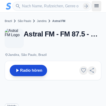
Zum Hauptinhalt springen
Sender suchen
menu
search
arrow_forward
chevron_right
chevron_right
chevron_right
Brazil
São Paulo
Jandira
Astral FM
Astral FM - FM 87.5 - Jandira
place
Jandira, São Paulo, Brazil
play_arrow
favorite
share
Radio hören