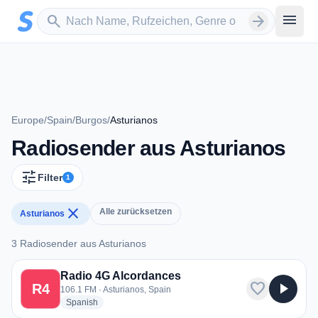
Zum Hauptinhalt springen
Sender suchen
menu
search
arrow_forward
Europe
/
Spain
/
Burgos
/
Asturianos
Radiosender aus Asturianos
tune
Filter
1
close
Alle zurücksetzen
Asturianos
3 Radiosender aus Asturianos
3 Radiosender aus Asturianos
Radio 4G Alcordances
favorite
play_arrow
R4
106.1 FM · Asturianos, Spain
radio stations
Spanish