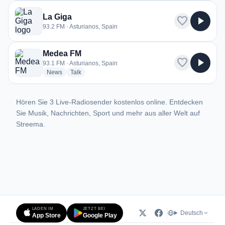
La Giga
favorite
play_arrow
93.2 FM · Asturianos, Spain
Medea FM
favorite
play_arrow
93.1 FM · Asturianos, Spain
radio stations
radio stations
News
Talk
Hören Sie 3 Live-Radiosender kostenlos online. Entdecken
Sie Musik, Nachrichten, Sport und mehr aus aller Welt auf
Streema.
LADEN IM
JETZT BEI
Deutsch
App Store
Google Play