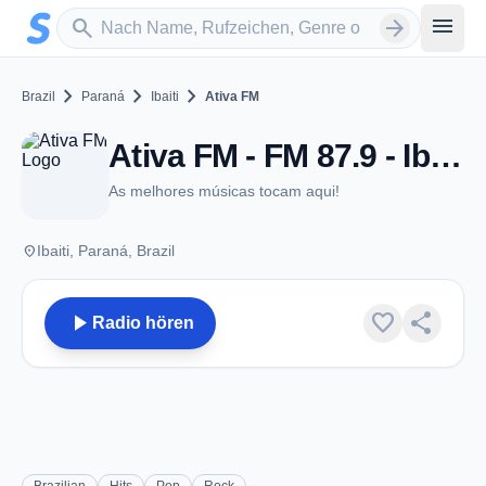
Zum Hauptinhalt springen
Sender suchen
menu
search
arrow_forward
chevron_right
chevron_right
chevron_right
Brazil
Paraná
Ibaiti
Ativa FM
Ativa FM - FM 87.9 - Ibaiti
As melhores músicas tocam aqui!
place
Ibaiti, Paraná, Brazil
play_arrow
favorite
share
Radio hören