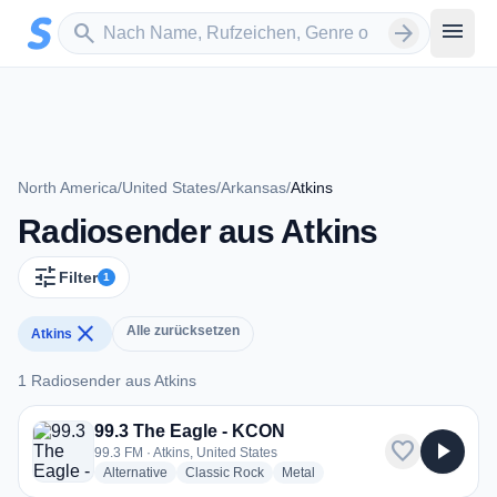
Zum Hauptinhalt springen
Sender suchen
menu
search
arrow_forward
North America
/
United States
/
Arkansas
/
Atkins
Radiosender aus Atkins
tune
Filter
1
close
Alle zurücksetzen
Atkins
1 Radiosender aus Atkins
1 Radiosender aus Atkins
99.3 The Eagle - KCON
favorite
play_arrow
99.3 FM · Atkins, United States
radio stations
radio stations
radio stations
Alternative
Classic Rock
Metal