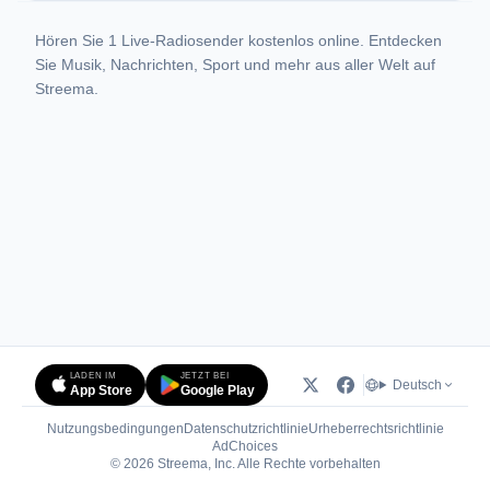
Hören Sie 1 Live-Radiosender kostenlos online. Entdecken
Sie Musik, Nachrichten, Sport und mehr aus aller Welt auf
Streema.
LADEN IM
JETZT BEI
Deutsch
App Store
Google Play
Nutzungsbedingungen
Datenschutzrichtlinie
Urheberrechtsrichtlinie
(öffnet in neuem Tab)
AdChoices
© 2026 Streema, Inc. Alle Rechte vorbehalten