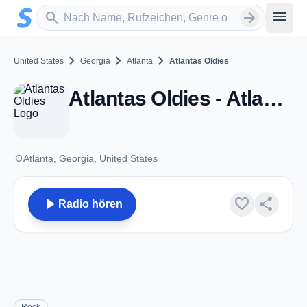
Zum Hauptinhalt springen
Sender suchen
menu
search
arrow_forward
chevron_right
chevron_right
chevron_right
United States
Georgia
Atlanta
Atlantas Oldies
Atlantas Oldies - Atlanta, GA
place
Atlanta, Georgia, United States
play_arrow
favorite
share
Radio hören