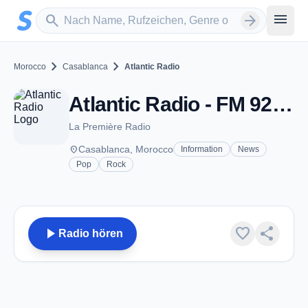
Zum Hauptinhalt springen
Sender suchen
menu
search
arrow_forward
chevron_right
chevron_right
Morocco
Casablanca
Atlantic Radio
Atlantic Radio - FM 92.5 - Casablanca
La Première Radio
place
Casablanca, Morocco
Information
News
Pop
Rock
play_arrow
favorite
share
Radio hören