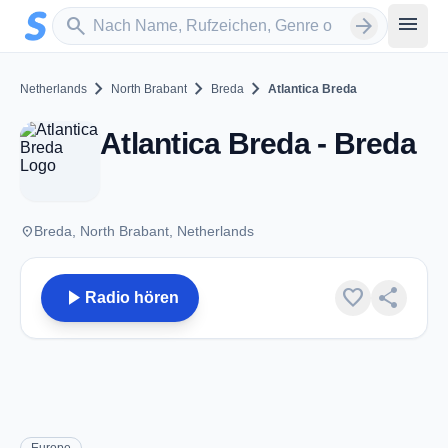
Zum Hauptinhalt springen
Sender suchen
menu
search
arrow_forward
chevron_right
chevron_right
chevron_right
Netherlands
North Brabant
Breda
Atlantica Breda
Atlantica Breda - Breda
place
Breda, North Brabant, Netherlands
play_arrow
favorite
share
Radio hören