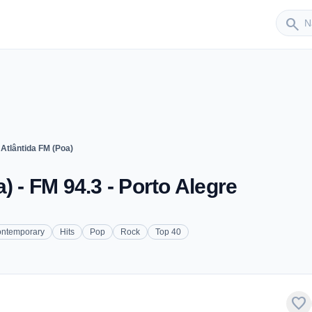
Sender
search
Atlântida FM (Poa)
) - FM 94.3 - Porto Alegre
ontemporary
Hits
Pop
Rock
Top 40
favorite