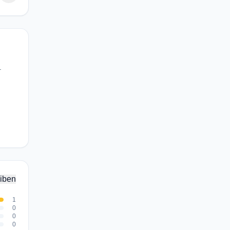
.
iben
1
0
0
0