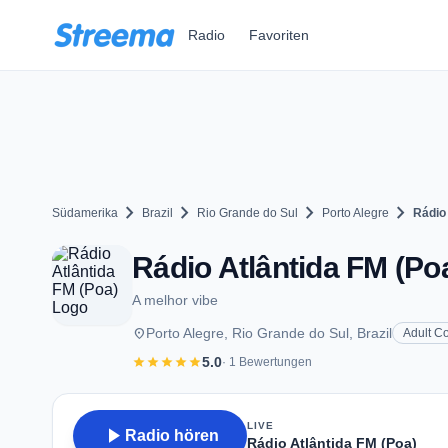
Zum Hauptinhalt springen
Radio
Favoriten
chevron_right
chevron_right
chevron_right
chevron_right
Südamerika
Brazil
Rio Grande do Sul
Porto Alegre
Rádio 
Rádio Atlântida FM (Poa
A melhor vibe
place
Porto Alegre, Rio Grande do Sul, Brazil
Adult C
star
star
star
star
star
5.0
· 1 Bewertungen
LIVE
play_arrow
Radio hören
Rádio Atlântida FM (Poa)