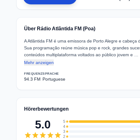
Über Rádio Atlântida FM (Poa)
A Atlântida FM é uma emissora de Porto Alegre e cabeça d
Sua programação reúne música pop e rock, grandes sucess
conteúdos multiplataforma voltados ao público jovem e …
Mehr anzeigen
FREQUENZ
SPRACHE
94.3 FM
Portuguese
Hörerbewertungen
5.0
5
star
4
star
3
star
star
star
star
star
star
2
star