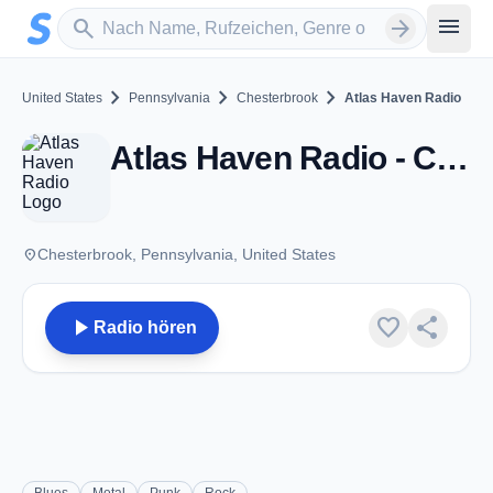
Zum Hauptinhalt springen
Sender suchen
menu
search
arrow_forward
chevron_right
chevron_right
chevron_right
United States
Pennsylvania
Chesterbrook
Atlas Haven Radio
Atlas Haven Radio - Chesterbrook, PA
place
Chesterbrook, Pennsylvania, United States
play_arrow
favorite
share
Radio hören