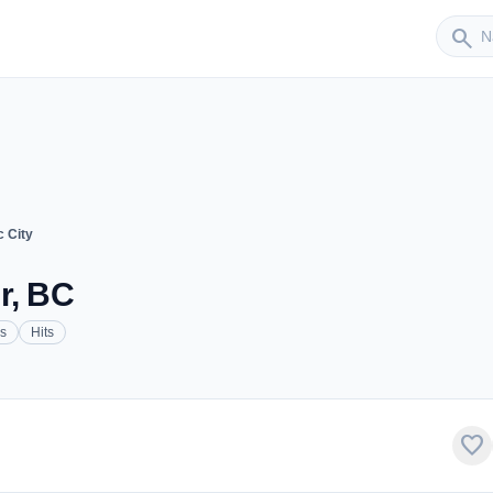
Sender
search
 City
r, BC
s
Hits
favorite