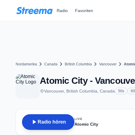
Zum Hauptinhalt springen
Radio
Favoriten
chevron_right
chevron_right
chevron_right
chevron_right
Nordamerika
Canada
British Columbia
Vancouver
Atomic
Atomic City - Vancouve
place
Vancouver, British Columbia, Canada
50s
60
LIVE
play_arrow
Radio hören
Atomic City