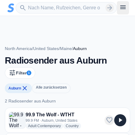
Zum Hauptinhalt springen
Sender suchen
menu
search
arrow_forward
North America
/
United States
/
Maine
/
Auburn
Radiosender aus Auburn
tune
Filter
1
close
Alle zurücksetzen
Auburn
2 Radiosender aus Auburn
2 Radiosender aus Auburn
99.9 The Wolf - WTHT
favorite
play_arrow
99.9 FM · Auburn, United States
radio stations
radio stations
Adult Contemporary
Country