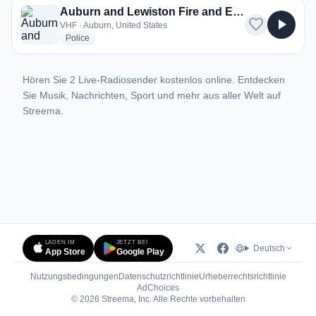
Auburn and Lewiston Fire and EMS
favorite
play_arrow
VHF · Auburn, United States
radio stations
Police
Hören Sie 2 Live-Radiosender kostenlos online. Entdecken
Sie Musik, Nachrichten, Sport und mehr aus aller Welt auf
Streema.
LADEN IM
JETZT BEI
Deutsch
App Store
Google Play
Nutzungsbedingungen
Datenschutzrichtlinie
Urheberrechtsrichtlinie
(öffnet in neuem Tab)
AdChoices
© 2026 Streema, Inc. Alle Rechte vorbehalten