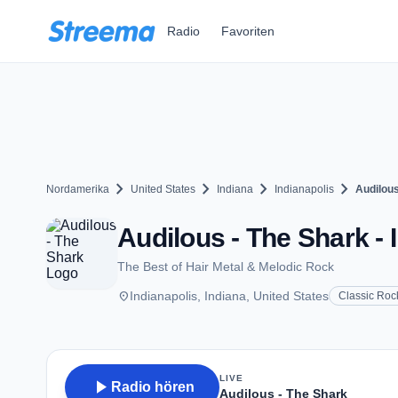
Zum Hauptinhalt springen
Radio
Favoriten
chevron_right
chevron_right
chevron_right
chevron_right
Nordamerika
United States
Indiana
Indianapolis
Audilous
Audilous - The Shark - 
The Best of Hair Metal & Melodic Rock
place
Indianapolis, Indiana, United States
Classic Roc
LIVE
play_arrow
Radio hören
Audilous - The Shark