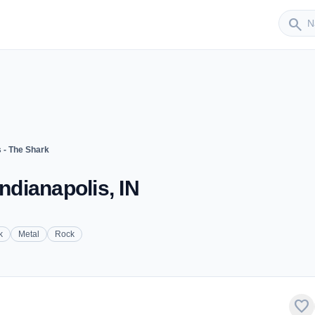
Sender
search
 - The Shark
Indianapolis, IN
k
Metal
Rock
favorite