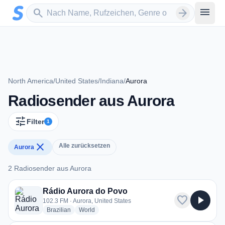
Zum Hauptinhalt springen
Sender suchen
menu
search
arrow_forward
North America
/
United States
/
Indiana
/
Aurora
Radiosender aus Aurora
tune
Filter
1
close
Alle zurücksetzen
Aurora
2 Radiosender aus Aurora
2 Radiosender aus Aurora
Rádio Aurora do Povo
favorite
play_arrow
102.3 FM · Aurora, United States
radio stations
radio stations
Brazilian
World