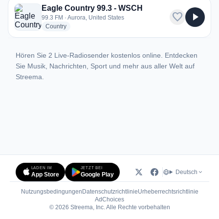
Eagle Country 99.3 - WSCH
favorite
play_arrow
99.3 FM · Aurora, United States
radio stations
Country
Hören Sie 2 Live-Radiosender kostenlos online. Entdecken
Sie Musik, Nachrichten, Sport und mehr aus aller Welt auf
Streema.
LADEN IM
JETZT BEI
Deutsch
App Store
Google Play
Nutzungsbedingungen
Datenschutzrichtlinie
Urheberrechtsrichtlinie
(öffnet in neuem Tab)
AdChoices
© 2026 Streema, Inc. Alle Rechte vorbehalten